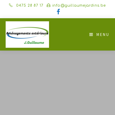
0475 28 87 17
info@guillaumejardins.be
MENU